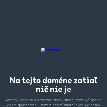
Na tejto
doméne zatiaľ
nič nie je
Dôvodov, prečo sa nezobrazuje žiadny obsah, môže byť
viacero.
Ak ste správca webu, môžete nahrať/zmazať
existujúci obsah